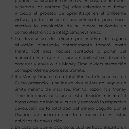
plantear su situación concreta y, en caso de no haber
superado los catorce (14) días calendario ni haber
iniciado el proceso de aprendizaje en el ambiente
virtual, podrá iniciar el procedimiento para hacer
efectiva la devolución de su dinero enviando un
correo electrónico a info@itsmoneytime.co
La devolución del dinero por motivo de alguna
situación planteada anteriormente tomará hasta
treinta (30) días hábiles contados a partir del
momento en el que el Usuario manifieste su deseo de
cancelar y envíe a It´s Money Time la documentación
correspondiente para este trámite.
It´s Money Time está en total libertad de cancelar un
Curso presencial u online en vivo si éste no llega a un
límite mínimo de inscritos. Por tal razón, It´s Money
Time informará al Usuario esta decisión mínimo 24
horas antes de iniciar el curso y generará la respectiva
devolución de la totalidad del dinero pagado por el
Usuario de acuerdo con lo establecido en estas
políticas de devolución.
En caso de que el cCurso al cual se haya inscrito un