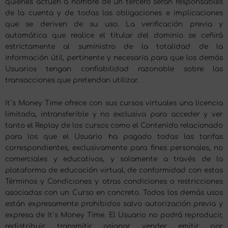
quienes actúen a nombre de un tercero serán responsables
de la cuenta y de todas las obligaciones e implicaciones
que se deriven de su uso. La verificación previa y
automática que realice el titular del dominio se ceñirá
estrictamente al suministro de la totalidad de la
información útil, pertinente y necesaria para que los demás
Usuarios tengan confiabilidad razonable sobre las
transacciones que pretendan utilizar.
It´s Money Time ofrece con sus cursos virtuales una licencia
limitada, intransferible y no exclusiva para acceder y ver
tanto el Replay de los cursos como el Contenido relacionado
para los que el Usuario ha pagado todas las tarifas
correspondientes, exclusivamente para fines personales, no
comerciales y educativos, y solamente a través de la
plataforma de educación virtual, de conformidad con estos
Términos y Condiciones y otras condiciones o restricciones
asociadas con un Curso en concreto. Todos los demás usos
están expresamente prohibidos salvo autorización previa y
expresa de It´s Money Time. El Usuario no podrá reproducir,
redistribuir, transmitir, asignar, vender, emitir por