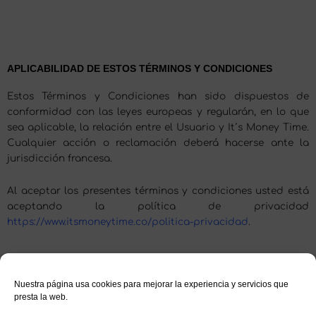
APLICABILIDAD DE ESTOS TÉRMINOS Y CONDICIONES
Estos Términos y Condiciones han sido dispuestos de
conformidad con las leyes europeas y regularán, en lo que
sea aplicable, la relación entre el Usuario y It´s Money Time.
Cualquier acción o reclamación deberá hacerse ante la
jurisdicción francesa.
Al aceptar los presentes términos y condiciones usted está
aceptando la política de privacidad
https://www.itsmoneytime.co/politica-privacidad
.
Nuestra página usa cookies para mejorar la experiencia y servicios que
presta la web.
Términos & condiciones