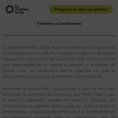
Ir
al
Programa tu meet-up gratuito
contenido
Términos y Condiciones
El presente
AVISO LEGAL
regula los derechos y obligaciones
de itsmoneytime.co y de los usuarios, en relación al acceso,
navegación y utilización de la presente web sin perjuicio de
que
itsmoneytime.co
se reserve el derecho a modificar, sin
previo aviso, su contenido, siendo vigentes las que se
encuentren publicadas en el momento de navegación.
Mediante la navegación, visualización y uso de esta web
adquieres la condición de usuario, y por tanto implica por
tu parte la aceptación expresa de todas las cláusulas que
indicamos en el presente Aviso Legal, así como el resto de
advertencias o cláusulas específicas que se establezcan en
las diferentes secciones para la contratación, uso de