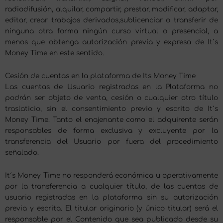
radiodifusión, alquilar, compartir, prestar, modificar, adaptar,
editar, crear trabajos derivados,sublicenciar o transferir de
ninguna otra forma ningún curso virtual o presencial, a
menos que obtenga autorización previa y expresa de It´s
Money Time en este sentido.
Cesión de cuentas en la plataforma de Its Money Time
Las cuentas de Usuario registradas en la Plataforma no
podrán ser objeto de venta, cesión o cualquier otro título
traslaticio, sin el consentimiento previo y escrito de It´s
Money Time. Tanto el enajenante como el adquirente serán
responsables de forma exclusiva y excluyente por la
transferencia del Usuario por fuera del procedimiento
señalado.
It´s Money Time no responderá económica u operativamente
por la transferencia a cualquier título, de las cuentas de
usuario registradas en la plataforma sin su autorización
previa y escrita. El titular originario (y único titular) será el
responsable por el Contenido que sea publicado desde su