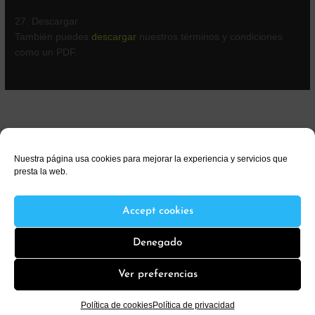
27. Descargar
También puedes
descargar
nuestros términos y condiciones
como un PDF.
Nuestra página usa cookies para mejorar la experiencia y servicios que
presta la web.
Términos & condiciones
Política de privacidad
Política de cookies (EU)
Accept cookies
Denegado
Copyright © 2026 It's Money Time
Ver preferencias
Política de cookies
Política de privacidad