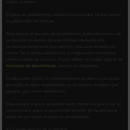
indicar el motivo.
El plazo de desistimiento expirará transcurridos 14 días desde
la celebración del contrato.
Para ejercer el derecho de desistimiento, debe informarnos de
su decisión de desistir de este contrato mediante una
declaración inequívoca (por ejemplo, una carta enviada por
correo, fax o correo electrónico). A continuación encontrará
nuestros datos de contacto. Puede utilizar el modelo adjunto de
formulario de desistimiento
, pero no es obligatorio.
Si utiliza esta opción, le comunicaremos sin demora un acuse
de recibo de dicho desistimiento en un soporte duradero (por
ejemplo, por correo electrónico).
Para cumplir el plazo de desistimiento, basta con que envíe su
comunicación sobre el ejercicio del derecho de desistimiento
antes de que expire el plazo de desistimiento.
9.2 Consecuencias de la retirada