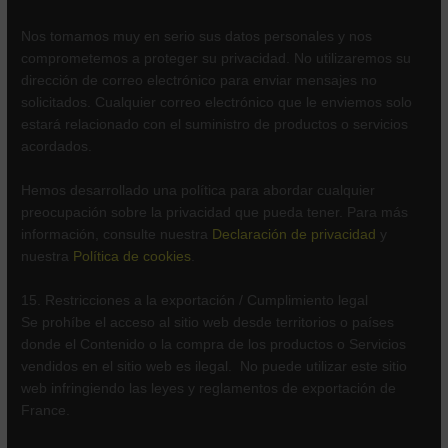
Nos tomamos muy en serio sus datos personales y nos
comprometemos a proteger su privacidad. No utilizaremos su
dirección de correo electrónico para enviar mensajes no
solicitados. Cualquier correo electrónico que le enviemos solo
estará relacionado con el suministro de productos o servicios
acordados.
Hemos desarrollado una política para abordar cualquier
preocupación sobre la privacidad que pueda tener. Para más
información, consulte nuestra
Declaración de privacidad
y
nuestra
Política de cookies
.
15. Restricciones a la exportación / Cumplimiento legal
Se prohíbe el acceso al sitio web desde territorios o países
donde el Contenido o la compra de los productos o Servicios
vendidos en el sitio web es ilegal. No puede utilizar este sitio
web infringiendo las leyes y reglamentos de exportación de
France.