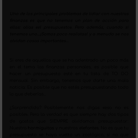
Uno de los principales problemas de lidiar con nuestras
finanzas es que no tenemos un plan de acción para
ellas: alias «el presupuesto». Pero además, cuando si
tenemos uno…¡Somos poco realistas! y a menudo se nos
olvidan cosas importantes…
Si eres de aquellos que se ha adentrado un poco más
en el tema las finanzas personales, es posible que
hacer un presupuesto esté en tu lista de TO DO
mensual. Sin embargo, tenemos que darte una mala
noticia: Es posible que no estés presupuestando todo
lo que deberías…
¿Sorprendido? Posiblemente nos digas «eso no es
posible». Pero la verdad es que siempre hay dos tipos
de gastos que SIEMPRE olvidamos presupuestar:
Nuestra
hormiguitas
y nuestros
elefantes
. No es que tu
presupuesto se haya vuelto un zoológico, si no que