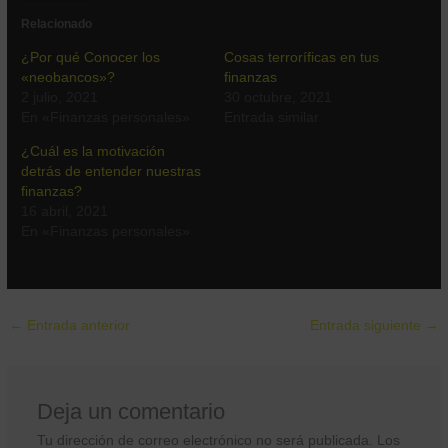
Relacionado
¿Por qué Conocer los
Cosas terroríficas en tus
«neobancos»?
finanzas
2 julio, 2021
30 octubre, 2021
En «Finanzas personales»
Entrada similar
¿Cuál es la motivación
detrás de entender nuestras
finanzas?
16 abril, 2021
En «Finanzas personales»
←
Entrada anterior
Entrada siguiente
→
Deja un comentario
Tu dirección de correo electrónico no será publicada.
Los