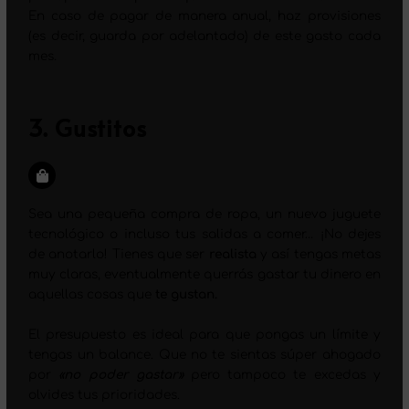
En caso de pagar de manera anual, haz provisiones
(es decir, guarda por adelantado) de este gasto cada
mes.
3. Gustitos
Sea una pequeña compra de ropa, un nuevo juguete
tecnológico o incluso tus salidas a comer… ¡No dejes
de anotarlo! Tienes que ser
realista
y así tengas metas
muy claras, eventualmente querrás gastar tu dinero en
aquellas cosas que
te gustan.
El presupuesto es ideal para que pongas un límite y
tengas un balance. Que no te sientas súper ahogado
por
«no poder gastar»
pero tampoco te excedas y
olvides tus prioridades.