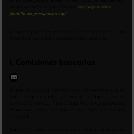
Si te urge empezar a planear tu mes y estás en búsqueda de
una herramienta útil y fácil de usar,
descarga nuestra
plantilla del presupuesto aquí.
Así que aquí te dejamos un par de ideas para que no
dejes de incumplir en tu presupuesto este mes:
1. Comisiones bancarias
Si eres de aquellos bendecidos y afortunados que no
paga ninguna cuota de manejo o algún tipo de
comisión al banco…¡Felicidades! Pero si tus productos
financieros están generando este tipo de gastos,
inclúyelo!
Aunque te parezca que es poco dinero, si haces la