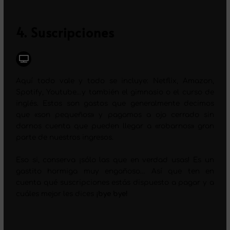
4. Suscripciones
Aquí todo vale y todo se incluye: Netflix, Amazon,
Spotify, Youtube…y también el gimnasio o el curso de
inglés. Estos son gastos que generalmente decimos
que «son pequeños» y pagamos a ojo cerrado sin
darnos cuenta que pueden llegar a «robarnos» gran
parte de nuestros ingresos.
Eso si, conserva ¡sólo las que en verdad usas! Es un
gastito hormiga muy engañoso… Así que ten en
cuenta qué suscripciones estás dispuesto a pagar y a
cuáles mejor les dices
¡bye bye!