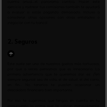
cuenta anual…el panorama cambia. Hacer este
ejercicio y rastrear tus comisiones también te ayudará
a evaluar si estás pagando demasiado. Incluso a
considerar otras opciones con otras entidades o
¡negociar con tu banco!
2. Seguros
Este suele ser uno de nuestros gastos más tortuosos,
por que a veces pensamos que es innecesario. La
primera advertencia que te queremos dar es: ¡Ten
siempre seguros! sea de vida, el de salud, el del carro,
en fin… No tenerlos te pueden ocasionar un
descalabro financiero bien importante.
Por eso te sugerimos que tengas en cuenta en tu
presupuesto la prima que te cobran mensualmente.