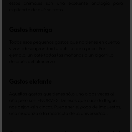
estos animales son una excelente analogía para
explicarte de qué se trata:
Gastos hormiga
Todos esos pequeños gastos que no tienes en cuenta
y van «desangrando» tu bolsillo de a poco. Por
ejemplo, un café todas las mañanas o un cigarrillo
después del almuerzo
Gastos elefante
Aquellos gastos que tienes sólo una o dos veces al
año pero son ENORMES. De esos que cuando llegan
nos dejan «sin cinco». Puede ser el pago de impuestos,
una mudanza o la matrícula de la universidad…