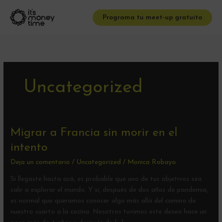
Ir
al
Programa tu meet-up gratuito
contenido
Uncategorized
Migrar
Migrar a Francia sin morir en el
a
intento
Francia
Deja un comentario
/
Uncategorized
/
Monica Robayo
sin
morir
Si llegaste hasta acá, es probable que uno de tus objetivos sea
en
salir a explorar el mundo. Y si, después de dos años de pandemia,
el
es normal que queramos conocer algo más allá del camino de
intento
nuestro cuarto a la cocina. Nosotros tuvimos este deseo hace un